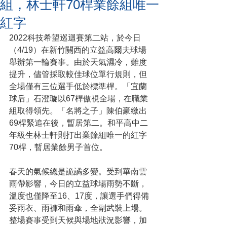
組，林士軒70桿業餘組唯一
紅字
2022科技希望巡迴賽第二站，於今日
（4/19）在新竹關西的立益高爾夫球場
舉辦第一輪賽事。由於天氣濕冷，難度
提升，儘管採取較佳球位單行規則，但
全場僅有三位選手低於標準桿。「宜蘭
球后」石澄璇以67桿傲視全場，在職業
組取得領先。「名將之子」陳伯豪繳出
69桿緊追在後，暫居第二。和平高中二
年級生林士軒則打出業餘組唯一的紅字
70桿，暫居業餘男子首位。
春天的氣候總是詭譎多變。受到華南雲
雨帶影響，今日的立益球場雨勢不斷，
溫度也僅降至16、17度，讓選手們得備
妥雨衣、雨褲和雨傘，全副武裝上場。
整場賽事受到天候與場地狀況影響，加