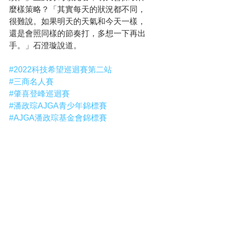
麼樣策略？「其實每天的狀況都不同，
很難說。如果明天的天氣和今天一樣，
還是會照同樣的節奏打，多想一下再出
手。」石澄璇說道。
#2022科技希望巡迴賽第二站
#三商名人賽
#肇喜登峰巡迴賽
#潘政琮AJGA青少年錦標賽
#AJGA潘政琮基金會錦標賽