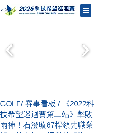
GOLF/ 賽事看板 / 《2022科
技希望巡迴賽第二站》擊敗
雨神！石澄璇67桿領先職業