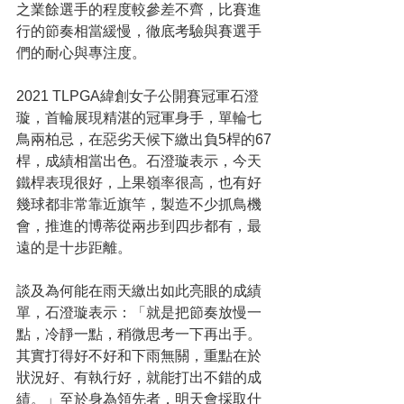
之業餘選手的程度較參差不齊，比賽進
行的節奏相當緩慢，徹底考驗與賽選手
們的耐心與專注度。
2021 TLPGA緯創女子公開賽冠軍石澄
璇，首輪展現精湛的冠軍身手，單輪七
鳥兩柏忌，在惡劣天候下繳出負5桿的67
桿，成績相當出色。石澄璇表示，今天
鐵桿表現很好，上果嶺率很高，也有好
幾球都非常靠近旗竿，製造不少抓鳥機
會，推進的博蒂從兩步到四步都有，最
遠的是十步距離。
談及為何能在雨天繳出如此亮眼的成績
單，石澄璇表示：「就是把節奏放慢一
點，冷靜一點，稍微思考一下再出手。
其實打得好不好和下雨無關，重點在於
狀況好、有執行好，就能打出不錯的成
績。」至於身為領先者，明天會採取什