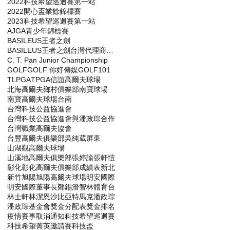
2022科技希望巡迴賽第一站
2022開心盃業餘錦標賽
2023科技希望巡迴賽第一站
AJGA青少年錦標賽
BASILEUS王者之劍
BASILEUS王者之劍台灣代理商杰生高爾夫工坊
C. T. Pan Junior Championship
GOLF
GOLF 你好傳媒
GOLF101
TLPGA
TPGA
信誼高爾夫球場
北海高爾夫鄉村俱樂部
南寶球場
南寶高爾夫球場
台南
台灣科技公益協進會
台灣科技公益協進會與潘政琮合作
台灣職業高爾夫協會
台豐高爾夫俱樂部
吳純葳
屏東
山湖觀高爾夫球場
山溪地高爾夫俱樂部
張婷諭
張軒愷
彰化
彰化高爾夫俱樂部
成績表
新北
新竹
旭陽
旭陽高爾夫球場
明安國際
明安國際董事長鄭錫潛
智林體育台
林士軒
林潔恩
沙比亞特馬克
潘政琮
潘政琮基金會
獎金分配表
獎金排名
疫情賽事取消通知
科技希望巡迴賽
科技希望菁英邀請賽
科技盃