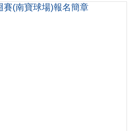
迴賽(南寶球場)報名簡章