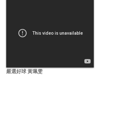
嚴選好球 黃珮雯
這次為各位送上的科技希望巡迴賽-嚴選好
球，是黃珮雯在第一站第一回合第三洞的
Long putt！
巾幗不讓鬚眉的演出，正是科
技希望巡迴賽特別的地方。
不分男、女、
職業、業餘，皆能同場較勁、互相切磋學
習。
第二站花蓮站即將在3/22、3/23於花蓮球
場舉行，請各位球迷繼續為選手們加油吧 !