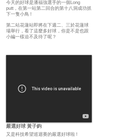
今天的好球是潘福強選手的一個Long
putt，在第一站第二回合的第十八洞成功抓
下一隻小鳥 !
第二站花蓮站即將在下週二、三於花蓮球
場舉行，看了這麼多好球，你是不是也跟
小編一樣迫不及待了呢？
嚴選好球 黃子鈞
又是科技希望巡迴賽的嚴選好球啦 !