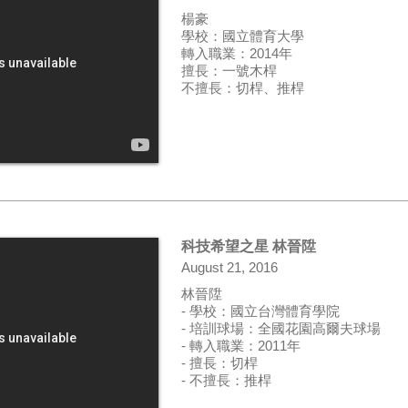
楊豪
學校：國立體育大學
轉入職業：2014年
擅長：一號木桿
不擅長：切桿、推桿
科技希望之星 林晉陞
August 21, 2016
林晉陞
- 學校：國立台灣體育學院
- 培訓球場：全國花園高爾夫球場
- 轉入職業：2011年
- 擅長：切桿
- 不擅長：推桿