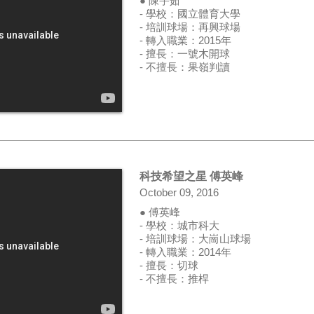
● 陳宇茹
- 學校：國立體育大學
- 培訓球場：再興球場
- 轉入職業：2015年
- 擅長：一號木開球
- 不擅長：果嶺判讀
科技希望之星 傅英峰
October 09, 2016
● 傅英峰
- 學校：城市科大
- 培訓球場：大崗山球場
- 轉入職業：2014年
- 擅長：切球
- 不擅長：推桿