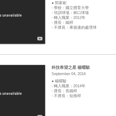
● 郭家彬
- 學校：國立體育大學
- 培訓球場：林口球場
- 轉入職業：2012年
- 擅長：鐵桿
- 不擅長：果嶺邊的處理球
科技希望之星 楊曜駿
September 04, 2016
● 楊曜駿
- 轉入職業：2014年
- 擅長：長鐵桿
- 不擅長：短推桿