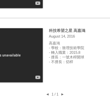
科技希望之星 高嘉鴻
August 14, 2016
高嘉鴻
- 學校：致理技術學院
- 轉入職業：2015.8
- 擅長：一號木桿開球
- 不擅長：切桿
◄
1 / 1
►