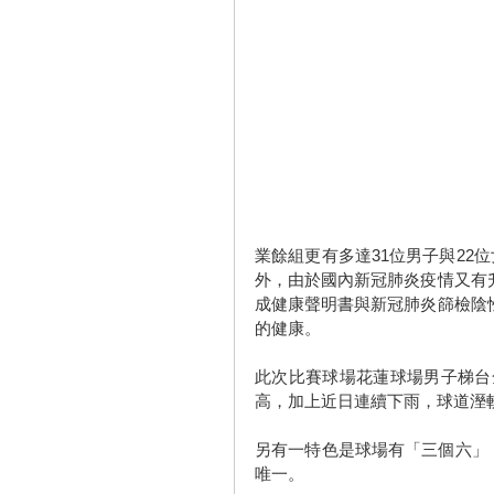
業餘組更有多達31位男子與22
外，由於國內新冠肺炎疫情又有
成健康聲明書與新冠肺炎篩檢陰
的健康。
此次比賽球場花蓮球場男子梯台全
高，加上近日連續下雨，球道溼
另有一特色是球場有「三個六」，六
唯一。