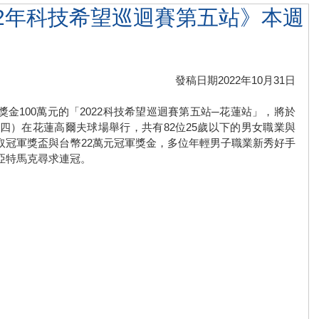
022年科技希望巡迴賽第五站》本週
發稿日期2022年10月31日
金100萬元的「2022科技希望巡迴賽第五站─花蓮站」，將於
週四）在花蓮高爾夫球場舉行，共有82位25歲以下的男女職業與
取冠軍獎盃與台幣22萬元冠軍獎金，多位年輕男子職業新秀好手
亞特馬克尋求連冠。