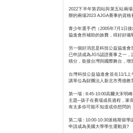
2022下半年第四站與第五站兩
辦的兩場2023 AJGA賽事的資格
青少年選手們（2005年7月1
協進會所補助的旅費，得好好備
另一個好消息是科技公益協進會加入美國
已申請成為JGS認證賽事之一
積分，銜接台灣與國際舞台，增
台灣科技公益協進會並在11/1上
講單位為財團法人新北市秀德教
第一場 : 8:45-10:00高爾夫宋明
主題─孩子在賽場成長過程，家長
有太多你可能不知道或你想問的
第二場 : 10:00-10:30派
申請成為美國大學學生運動員? 