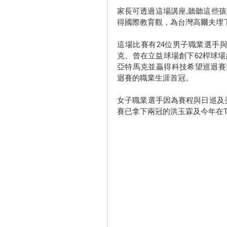
家長可透過這場講座,聽聽這些孩
得國際教育觀，為台灣高爾夫埋
這場比賽有24位男子職業選手與
克、曾在立益球場創下62桿球場
亞特馬克並贏得科技希望巡迴賽第
迴賽的職業生涯首冠。
女子職業選手因為賽程與日巡及美
賽已拿下兩冠的洪玉霖及今年在T