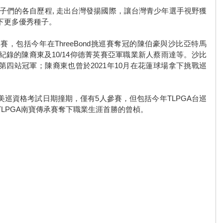
子們的各自歷程, 走出台灣發揚國際，讓台灣青少年選手視野獲
下更多優秀種子。
賽，包括今年在ThreeBond挑巡賽奪冠的陳伯豪與沙比亞特馬
紀錄的陳裔東及10/14仰德菁英賽亞軍職業新人蔡雨達等。沙比
四站冠軍；陳裔東也曾於2021年10月在花蓮球場拿下挑戰巡
巡資格考試日期撞期，僅有5人參賽，但包括今年TLPGA台巡
LPGA南寶傳承賽奪下職業生涯首勝的曾楨。