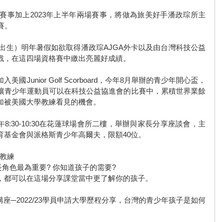
場賽事加上2023年上半年兩場賽事，將做為旅美好手潘政琮所主
賽。
日後出生）明年暑假如欲取得潘政琮AJGA外卡以及由台灣科技公益
戰，在這四場資格賽中繳出亮麗好成績。
Junior Golf Scorboard，今年8月舉辦的青少年開心盃，
，讓青少年運動員可以在科技公益協進會的比賽中，累積世界業餘
加被美國大學教練看見的機會。
午8:30-10:30在花蓮球場會所二樓，舉辦與家長分享座談會，主
育基金會與派格斯青少年高爾夫，限額40位。
峰教練
角色最為重要? 你知道孩子的需要? 
，都可以在這場分享課堂當中更了解你的孩子。
格斯留學講座─2022/23學員申請大學歷程分享，台灣的青少年孩子是如何