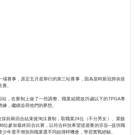
一場賽事，原定五月底舉行的第三站賽事，因為當時新冠肺炎疫
比賽。
第四站，在賽制上做了一些調整。職業組開放25歲以下的TPGA專
磨練，繼續追尋他們的夢想。
，改採前兩回合結束後淘汰賽制，取職業24位（不分男女）、業餘
計48位參加最終回合比賽，以符合科技希望巡迴賽的宗旨─提供職
青少年選手增加與職業選手同組揮桿機會，學習實戰經驗。