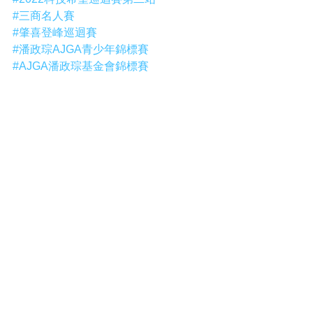
#三商名人賽
#肇喜登峰巡迴賽
#潘政琮AJGA青少年錦標賽
#AJGA潘政琮基金會錦標賽