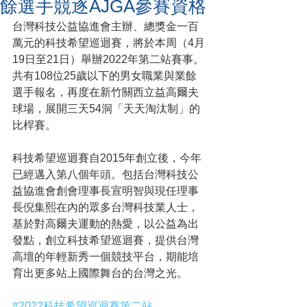
餘選手競逐AJGA參賽資格
台灣科技公益協進會主辦、總獎金一百
萬元的科技希望巡迴賽，將於本周（4月
19日至21日）舉辦2022年第二站賽事。
共有108位25歲以下的男女職業與業餘
選手報名，再度在新竹關西立益高爾夫
球場，展開三天54洞「天天淘汰制」的
比桿賽。
科技希望巡迴賽自2015年創立後，今年
已經邁入第八個年頭。包括台灣科技公
益協進會創會理事長宣明智與現任理事
長倪集熙在內的眾多台灣科技業人士，
基於對高爾夫運動的熱愛，以公益為出
發點，創立科技希望巡迴賽，提供台灣
高壇的年輕新秀一個競技平台，期能培
育出更多站上國際舞台的台灣之光。
#2022科技希望巡迴賽第二站