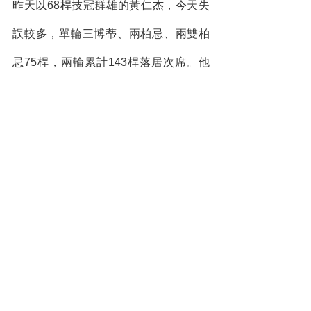
昨天以68桿技冠群雄的黃仁杰，今天失
誤較多，單輪三博蒂、兩柏忌、兩雙柏
忌75桿，兩輪累計143桿落居次席。他
表示其實今天的表現還可以，鐵桿還是
準，只是碼數沒算好。造成傷害的兩個
雙柏忌一個是par 3第8洞切球失誤，另
一個則是par 5第16洞開球偏左進樹林遺
失球。不過，整體表現自認還過得去。
對於明天的決勝輪，他坦然地說不會想
太多，就穩穩地打，累積經驗，享受比
賽！