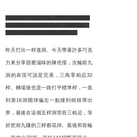
陳俋儒打了17洞好球，可惜第16洞開球
出界苦吞三柏忌全數花光，次輪72桿，
兩輪144桿暫居女子業餘組第二。
昨天打出一桿進洞、今天帶著許多巧克
力來分享甜蜜滋味的陳俋儒，次輪前九
洞的表現可說是完美，三鳥零柏忌32
桿。轉場後也是一路打平標準桿，一直
到第16洞開球偏左一點撞到樹枝彈出
界，最後在這個五桿洞苦吞三柏忌，等
於把前九賺的三桿都花掉。最後和首輪