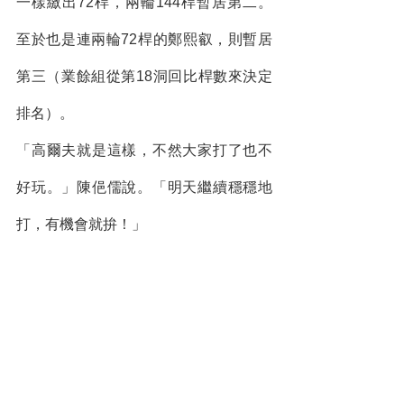
一樣繳出72桿，兩輪144桿暫居第二。
至於也是連兩輪72桿的鄭熙叡，則暫居
第三（業餘組從第18洞回比桿數來決定
排名）。
「高爾夫就是這樣，不然大家打了也不
好玩。」陳俋儒說。「明天繼續穩穩地
打，有機會就拚！」