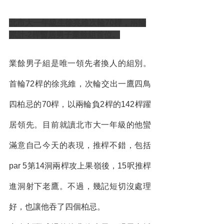
北市大一年級生徐兆維次輪70桿，兩輪
累計-2桿暫居男子業餘組首位。
業餘男子組是唯一領先者換人的組別。
首輪72桿的徐兆維，次輪交出一鷹四鳥
四柏忌的70桿，以兩輪負2桿的142桿躍
居領先。目前就讀北市大一年級的他蠻
滿意自己今天的表現，推桿不錯，包括
par 5第14洞兩桿攻上果嶺後，15呎推桿
進洞射下老鷹。不過，幾記短切沒處理
好，也讓他吞了四個柏忌。