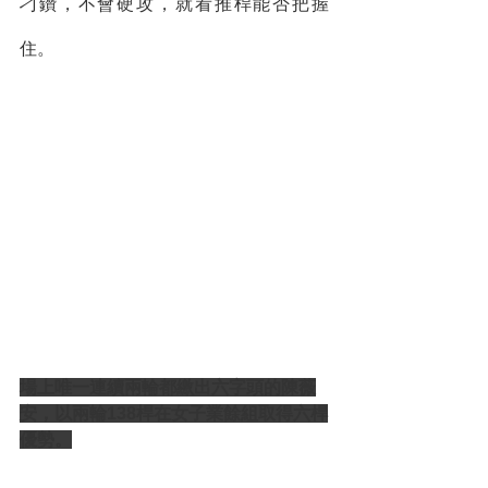
刁鑽，不會硬攻，就看推桿能否把握
住。
場上唯一連續兩輪都繳出六字頭的陳薇
安，以兩輪138桿在女子業餘組取得六桿
優勢。