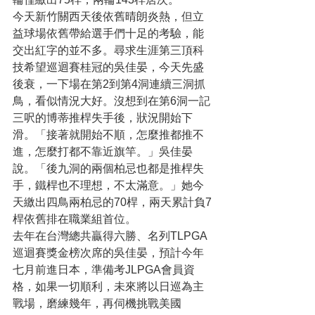
今天新竹關西天後依舊晴朗炎熱，但立
益球場依舊帶給選手們十足的考驗，能
交出紅字的並不多。尋求生涯第三頂科
技希望巡迴賽桂冠的吳佳晏，今天先盛
後衰，一下場在第2到第4洞連續三洞抓
鳥，看似情況大好。沒想到在第6洞一記
三呎的博蒂推桿失手後，狀況開始下
滑。「接著就開始不順，怎麼推都推不
進，怎麼打都不靠近旗竿。」吳佳晏
說。「後九洞的兩個柏忌也都是推桿失
手，鐵桿也不理想，不太滿意。」她今
天繳出四鳥兩柏忌的70桿，兩天累計負7
桿依舊排在職業組首位。
去年在台灣總共贏得六勝、名列TLPGA
巡迴賽獎金榜次席的吳佳晏，預計今年
七月前進日本，準備考JLPGA會員資
格，如果一切順利，未來將以日巡為主
戰場，磨練幾年，再伺機挑戰美國