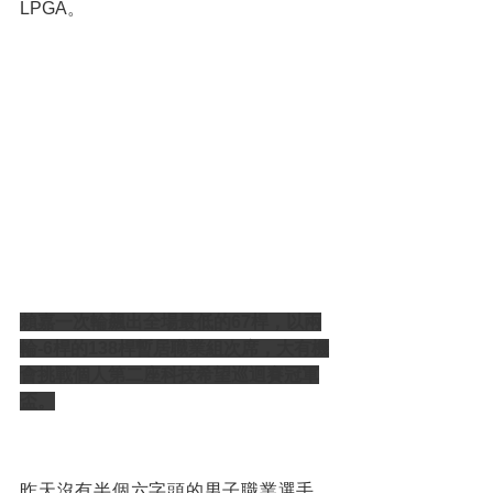
LPGA。
賴嘉一次輪飆出全場最低的67桿，以兩
輪-6桿的138桿暫居職業組次席，大有機
會挑戰個人第二座科技希望巡迴賽冠軍
盃。
昨天沒有半個六字頭的男子職業選手，