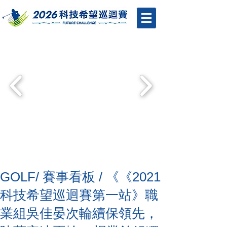
GOLF/ 賽事看板 / 《《2021
科技希望巡迴賽第一站》職
業組吳佳晏次輪續保領先，