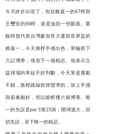
今天終於出現了，包括賴嘉一的67桿與
王璽安的69桿，算是扳回一些顏面。業
餘時曾代表台灣參加世大運與世界盃的
賴嘉一，今天推桿手感出色，單輪抓下
六記博蒂，僅吞下一個柏忌。他表示立
益球場的草紋不好判斷，今天算是運氣
不錯，推桿路線抓得蠻準的，加上手感
與節奏都好，所以能斬獲六個博蒂。唯
一的失誤是par 3第15洞，開球過大，回
切失誤，吞下唯一的柏忌。