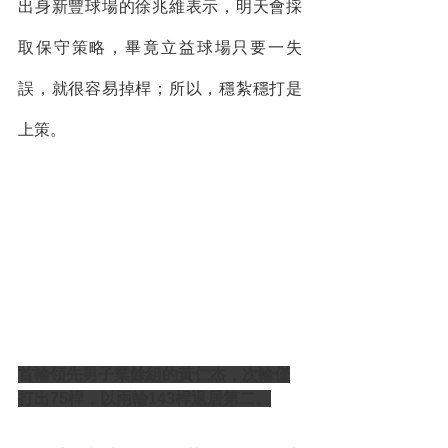
出身新豐球場的徐兆維表示，明天會採
取保守策略，畢竟立益球場只要一失
誤，就很容易掉桿；所以，穩紮穩打是
上策。
首輪領先男子業餘組的黃仁杰，次輪僅
打出75桿，以兩輪143桿退居第二。