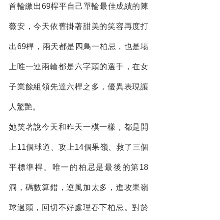
首輪繳出69桿平自己單輪最佳成績的陳
薇安，今天依舊掛著甜美的笑容再度打
出69桿，兩天都是四鳥一柏忌，也是場
上唯一連兩輪都是六字頭的選手，在女
子業餘組領先達六桿之多，優異表現讓
人驚艷。
她笑著說今天和昨天一模一樣，都是開
上11個球道、攻上14個果嶺、救了三個
平標準桿。唯一的柏忌是最後的第18
洞，碼數算錯，逆風加太多，進攻果嶺
球過頭，回切不好處理吞下柏忌。對於