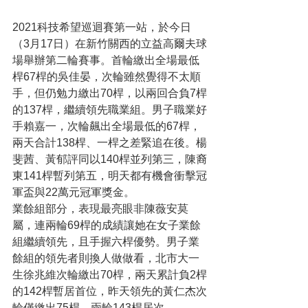
2021科技希望巡迴賽第一站，於今日
（3月17日）在新竹關西的立益高爾夫球
場舉辦第二輪賽事。首輪繳出全場最低
桿67桿的吳佳晏，次輪雖然覺得不太順
手，但仍勉力繳出70桿，以兩回合負7桿
的137桿，繼續領先職業組。男子職業好
手賴嘉一，次輪飆出全場最低的67桿，
兩天合計138桿、一桿之差緊追在後。楊
斐茜、黃郁評同以140桿並列第三，陳裔
東141桿暫列第五，明天都有機會衝擊冠
軍盃與22萬元冠軍獎金。
業餘組部分，表現最亮眼非陳薇安莫
屬，連兩輪69桿的成績讓她在女子業餘
組繼續領先，且手握六桿優勢。男子業
餘組的領先者則換人做做看，北市大一
生徐兆維次輪繳出70桿，兩天累計負2桿
的142桿暫居首位，昨天領先的黃仁杰次
輪僅繳出75桿，兩輪143桿居次。