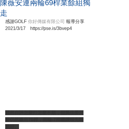
陳薇安連兩輪69桿業餘組獨
走
感謝GOLF 
你好傳媒有限公司 
報導分享 
2021/3/17    https://pse.is/3bvep4
雖然自評怎麼打怎麼不順，但吳佳晏次
輪仍然繳出70桿，兩輪-7桿繼續領先職
業組。