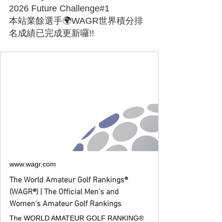
2026 Future Challenge#1
本站業餘選手🌍WAGR世界積分排
名成績已完成更新囉!!
www.wagr.com
The World Amateur Golf Rankings®
(WAGR®) | The Official Men's and
Women's Amateur Golf Rankings
The WORLD AMATEUR GOLF RANKING®