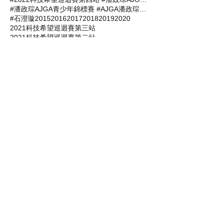
#潘政琮AJGA青少年錦標賽 #AJGA潘政琮基金會錦標賽
#石澄璇
2015
2016
2017
2018
2019
2020
2021科技希望巡迴賽第三站
2021科技希望巡迴賽第二站
2021肇喜登峰巡迴賽
2022科技希望巡迴賽
2022科技希望巡迴賽第一站
2022開心盃業餘錦標賽
2023科技希望巡迴賽第一站
AJGA青少年錦標賽
BASILEUS王者之劍
BASILEUS王者之劍台灣代理商杰生高爾夫工坊
C. T. Pan Junior Championship
GOLF
GOLF 你好傳媒
GOLF101
TLPGA
TPGA
信誼高爾夫球場
北海高爾夫鄉村俱樂部
南寶球場
南寶高爾夫球場
台南
台灣科技公益協進會
台灣科技公益協進會與潘政琮合作
台灣職業高爾夫協會
台豐高爾夫俱樂部
吳純葳
屏東
山湖觀高爾夫球場
山溪地高爾夫俱樂部
張婷諭
張軒愷
彰化
彰化高爾夫俱樂部
成績表
新北
新竹
旭陽
旭陽高爾夫球場
明安國際
明安國際董事長鄭錫潛
智林體育台
林士軒
林潔恩
沙比亞特馬克
潘政琮
潘政琮基金會
獎金分配表
獎金排名
疫情賽事取消通知