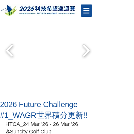
2026 Future Challenge
#1_WAGR世界積分更新!!
HTCA_24 Mar '26 - 26 Mar '26
⛳️Suncity Golf Club