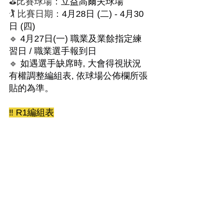
⛳️比賽球場：
立益高爾夫球場
🏌️ 比賽日期：
4月28日 (二) - 4月30
日 (四)
🔹️ 
4月27日(一) 職業及業餘指定練
習日 / 職業選手報到日
🔹️ 
如遇選手缺席時, 大會得視狀況
有權調整編組表, 依球場公佈欄所張
貼的為準。
‼️ R1編組表