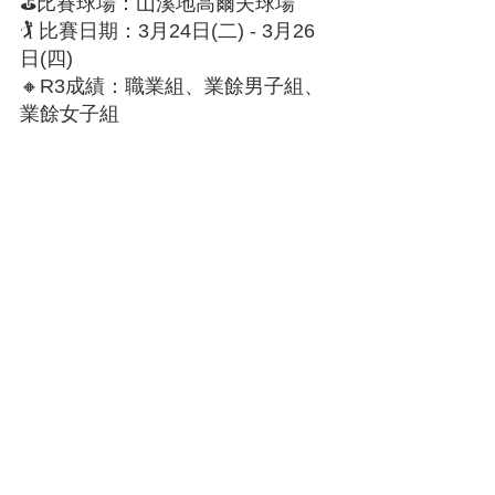
⛳️比賽球場：山溪地高爾夫球場
🏌️ 比賽日期：3月24日(二) - 3月26
日(四)
🔸R3成績：職業組、業餘男子組、
業餘女子組