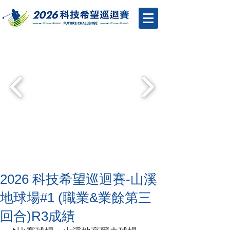
2026 科技希望巡迴賽-山溪
地球場#1 (職業&業餘第三
回合)R3成績