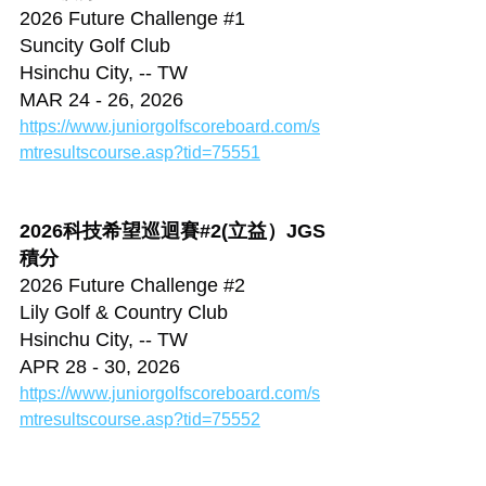
2026 Future Challenge 
#1
Suncity Golf Club
Hsinchu City, -- TW
MAR 24 - 26, 2026
https://www.juniorgolfscoreboard.com/s
mtresultscourse.asp?tid=75551
2026科技希望巡迴賽#2(立益）JGS
積分
2026 Future Challenge 
#2
Lily Golf & Country Club
Hsinchu City, -- TW
APR 28 - 30, 2026
https://www.juniorgolfscoreboard.com/s
mtresultscourse.asp?tid=75552