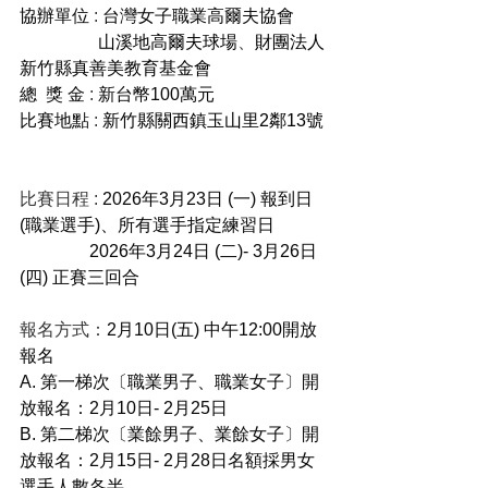
協辦單位
 : 
台灣女子職業高爾夫協會
山溪地高爾夫球場
、
財團法人
新竹縣真善美教育基金會
總  獎 金
 : 
新台幣100萬元
比賽地點
 : 
新竹縣關西鎮玉山里2鄰13號
比賽日程 : 
2026年3月23日 (一) 報到日
(職業選手)、所有選手指定練習日
                2026年3月24日 (二)- 3月26日
(四) 正賽三回合
報名方式：
2月10日(五) 中午12:00開放
報名
A. 第一梯次〔職業男子、職業女子〕開
放報名：2月10日- 2月25日
B. 第二梯次〔業餘男子、業餘女子〕開
放報名：2月15日- 2月28日名額採男女
選手人數各半