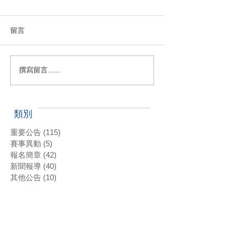
留言
撰寫留言......
類別
重要公告
(115)
115 篇文章
賽事異動
(5)
5 篇文章
報名簡章
(42)
42 篇文章
新聞報導
(40)
40 篇文章
其他公告
(10)
10 篇文章
標籤雲
#2022年科技希望巡迴賽第二站報名選手
#2022科技希望巡迴賽第一站 #三商名人賽 #肇喜登峰巡迴賽 #潘政琮AJGA青少年錦標賽 #AJGA潘政琮基金會錦標賽