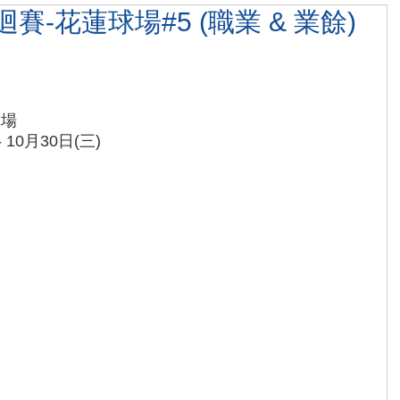
迴賽-花蓮球場#5 (職業 & 業餘)
球場
- 10月30日(三)