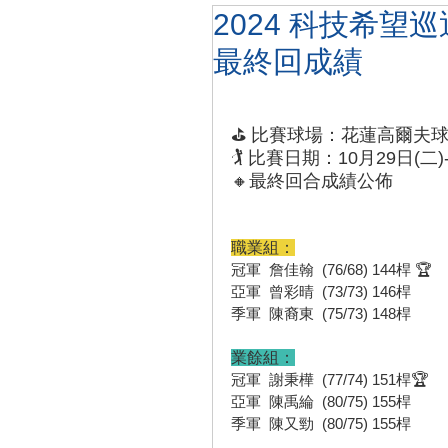
2024 科技希望巡
最終回成績
⛳️ 比賽球場：花蓮
高爾夫
🏌️ 比賽日期：
10月29日(二)
🔸最終回合成績公佈
職業組：
冠軍  詹佳翰  (76/68) 144桿 🏆
亞軍  曾彩晴  (73/73) 146桿
季軍  陳裔東  (75/73) 148桿
業餘組：
冠軍  謝秉樺  (77/74) 151桿
🏆
亞軍  陳禹綸  (80/75) 155桿
季軍  陳又勁  (80/75) 155桿