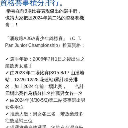
資格賽事積分排行。
恭喜在前3場比賽表現傑出的選手們，
也請大家把握2024年第二站的資格賽機
會！！
「潘政琮AJGA青少年錦標賽」（C. T. 
Pan Junior Championship）推薦資格：
✔ 
選手年齡：2006年7月1日之後出生之
業餘男女選手
✔ 
由2023 年二場比賽(8/15-8/17 山溪地
站，12/26-12/28 花蓮站)累計積分排
名，加上2024 年前二場比賽，       合計
四場比賽作為積分排名推薦男女各一名
✔ 
由2024年(4/30-5/2)第二站賽事選出男
女各兩位
✔ 
推薦人數：男女各三名，若放棄最多
往後遞補三位
✔ 
獲選推薦資格選手，須持有台灣身份