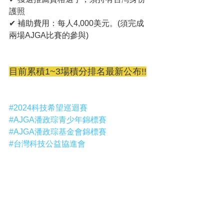
護照
✔ 
補助費用：每人4,000美元。(須完成
兩場AJGA比賽的參與)
目前累積1~3場積分排名最新公布!!
#2024科技希望巡迴賽
#AJGA潘政琮青少年錦標賽
#AJGA潘政琮基金會錦標賽
#台灣科技公益協進會