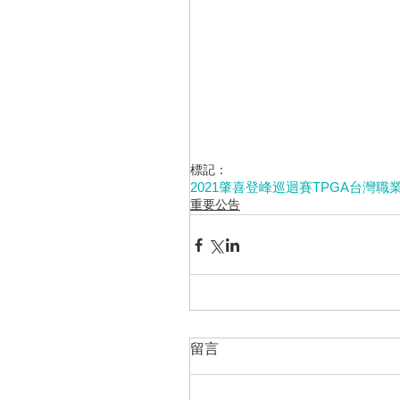
標記：
2021肇喜登峰巡迴賽
TPGA
台灣職
重要公告
留言