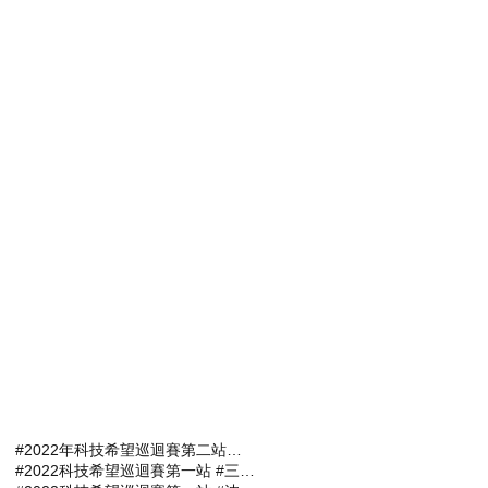
#2022年科技希望巡迴賽第二站報名選手
#2022科技希望巡迴賽第一站 #三商名人賽 #肇喜登峰巡迴賽 #潘政琮AJGA青少年錦標賽 #AJGA潘政琮基金會錦標賽