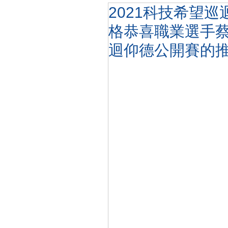
2021科技希望
格恭喜職業選手蔡顓
迴仰德公開賽的