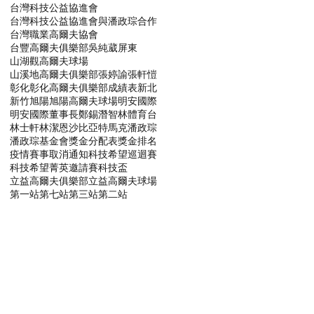
台灣科技公益協進會
台灣科技公益協進會與潘政琮合作
台灣職業高爾夫協會
台豐高爾夫俱樂部
吳純葳
屏東
山湖觀高爾夫球場
山溪地高爾夫俱樂部
張婷諭
張軒愷
彰化
彰化高爾夫俱樂部
成績表
新北
新竹
旭陽
旭陽高爾夫球場
明安國際
明安國際董事長鄭錫潛
智林體育台
林士軒
林潔恩
沙比亞特馬克
潘政琮
潘政琮基金會
獎金分配表
獎金排名
疫情賽事取消通知
科技希望巡迴賽
科技希望菁英邀請賽
科技盃
立益高爾夫俱樂部
立益高爾夫球場
第一站
第七站
第三站
第二站