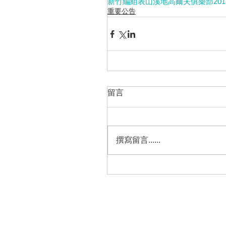
新竹
編組表
山溪地高爾夫俱樂部
201
重要公告
留言
撰寫留言......