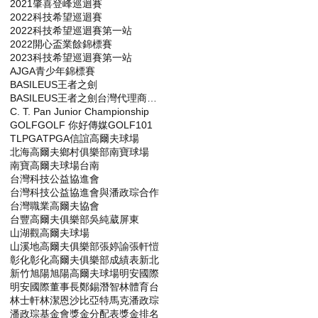
2021肇喜登峰巡迴賽
2022科技希望巡迴賽
2022科技希望巡迴賽第一站
2022開心盃業餘錦標賽
2023科技希望巡迴賽第一站
AJGA青少年錦標賽
BASILEUS王者之劍
BASILEUS王者之劍台灣代理商杰生高爾夫工坊
C. T. Pan Junior Championship
GOLF
GOLF 你好傳媒
GOLF101
TLPGA
TPGA
信誼高爾夫球場
北海高爾夫鄉村俱樂部
南寶球場
南寶高爾夫球場
台南
台灣科技公益協進會
台灣科技公益協進會與潘政琮合作
台灣職業高爾夫協會
台豐高爾夫俱樂部
吳純葳
屏東
山湖觀高爾夫球場
山溪地高爾夫俱樂部
張婷諭
張軒愷
彰化
彰化高爾夫俱樂部
成績表
新北
新竹
旭陽
旭陽高爾夫球場
明安國際
明安國際董事長鄭錫潛
智林體育台
林士軒
林潔恩
沙比亞特馬克
潘政琮
潘政琮基金會
獎金分配表
獎金排名