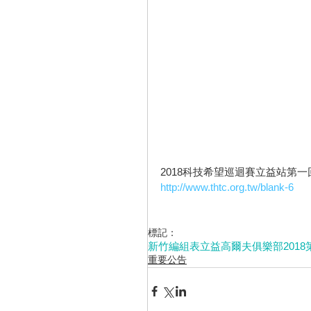
2018科技希望巡迴賽立益站第
http://www.thtc.org.tw/blank-6
標記：
新竹
編組表
立益高爾夫俱樂部
2018
重要公告