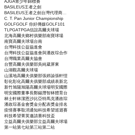
AJGA青少年錦標賽
BASILEUS王者之劍
BASILEUS王者之劍台灣代理商杰生高爾夫工坊
C. T. Pan Junior Championship
GOLF
GOLF 你好傳媒
GOLF101
TLPGA
TPGA
信誼高爾夫球場
北海高爾夫鄉村俱樂部
南寶球場
南寶高爾夫球場
台南
台灣科技公益協進會
台灣科技公益協進會與潘政琮合作
台灣職業高爾夫協會
台豐高爾夫俱樂部
吳純葳
屏東
山湖觀高爾夫球場
山溪地高爾夫俱樂部
張婷諭
張軒愷
彰化
彰化高爾夫俱樂部
成績表
新北
新竹
旭陽
旭陽高爾夫球場
明安國際
明安國際董事長鄭錫潛
智林體育台
林士軒
林潔恩
沙比亞特馬克
潘政琮
潘政琮基金會
獎金分配表
獎金排名
疫情賽事取消通知
科技希望巡迴賽
科技希望菁英邀請賽
科技盃
立益高爾夫俱樂部
立益高爾夫球場
第一站
第七站
第三站
第二站