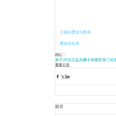
立益站獎金分配表
獎金排名表
標記：
新竹
2016
立益高爾夫俱樂部
第三站
重要公告
留言