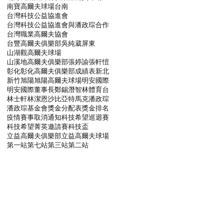
南寶高爾夫球場
台南
台灣科技公益協進會
台灣科技公益協進會與潘政琮合作
台灣職業高爾夫協會
台豐高爾夫俱樂部
吳純葳
屏東
山湖觀高爾夫球場
山溪地高爾夫俱樂部
張婷諭
張軒愷
彰化
彰化高爾夫俱樂部
成績表
新北
新竹
旭陽
旭陽高爾夫球場
明安國際
明安國際董事長鄭錫潛
智林體育台
林士軒
林潔恩
沙比亞特馬克
潘政琮
潘政琮基金會
獎金分配表
獎金排名
疫情賽事取消通知
科技希望巡迴賽
科技希望菁英邀請賽
科技盃
立益高爾夫俱樂部
立益高爾夫球場
第一站
第七站
第三站
第二站