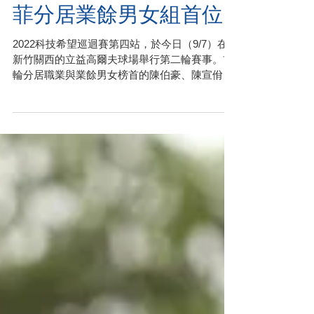
職業組，許柏丞、黃品
菲分居業餘男女組首位
2022科技希望巡迴賽第四站，於今日（9/7）在
新竹關西的立益高爾夫球場舉行第二輪賽事。首
輪分居職業與業餘男女榜首的陳伯豪、陳宣佾與
張婷諭，次輪都未能延續昨日的好表現，拱手讓
出領先位置。而昨日都暫居次席的沙比亞特馬
克、許柏丞與黃品菲，則紛紛坐上領先者寶座。
明日第三輪決賽，又...