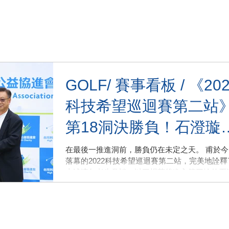
GOLF/ 賽事看板 / 《20
科技希望巡迴賽第二站
第18洞決勝負！石澄璇
見博蒂逆轉奪冠，林士
在最後一推進洞前，勝負仍在未定之天。 甫於今
落幕的2022科技希望巡迴賽第二站，完美地詮釋
關鍵抓鳥守住勝果
上述這句老生常談。以三桿落後進入第三輪的石
璇，在最後一洞抓下博蒂，並拜領先者陳伯豪三
忌所賜，以一桿之微逆轉勝，贏得職業組冠軍與2
萬元冠軍獎金。業餘組前兩輪領先的林士軒，也憑.