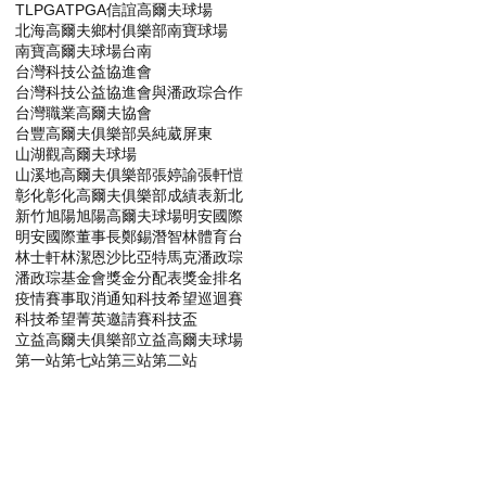
TLPGA
TPGA
信誼高爾夫球場
北海高爾夫鄉村俱樂部
南寶球場
南寶高爾夫球場
台南
台灣科技公益協進會
台灣科技公益協進會與潘政琮合作
台灣職業高爾夫協會
台豐高爾夫俱樂部
吳純葳
屏東
山湖觀高爾夫球場
山溪地高爾夫俱樂部
張婷諭
張軒愷
彰化
彰化高爾夫俱樂部
成績表
新北
新竹
旭陽
旭陽高爾夫球場
明安國際
明安國際董事長鄭錫潛
智林體育台
林士軒
林潔恩
沙比亞特馬克
潘政琮
潘政琮基金會
獎金分配表
獎金排名
疫情賽事取消通知
科技希望巡迴賽
科技希望菁英邀請賽
科技盃
立益高爾夫俱樂部
立益高爾夫球場
第一站
第七站
第三站
第二站