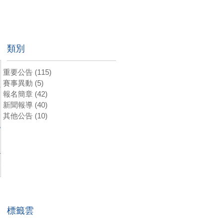
類別
重要公告
(115)
115 篇文章
22
賽事異動
(5)
5 篇文章
報名簡章
(42)
42 篇文章
》
新聞報導
(40)
40 篇文章
其他公告
(10)
10 篇文章
再
軒
日
了
澄
推柏
2
..
標籤雲