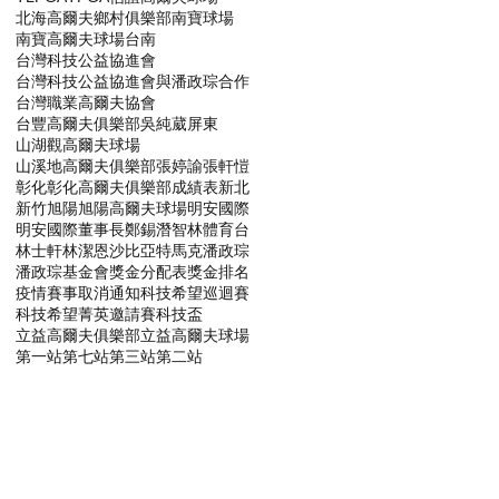
北海高爾夫鄉村俱樂部
南寶球場
南寶高爾夫球場
台南
台灣科技公益協進會
台灣科技公益協進會與潘政琮合作
台灣職業高爾夫協會
台豐高爾夫俱樂部
吳純葳
屏東
山湖觀高爾夫球場
山溪地高爾夫俱樂部
張婷諭
張軒愷
彰化
彰化高爾夫俱樂部
成績表
新北
新竹
旭陽
旭陽高爾夫球場
明安國際
明安國際董事長鄭錫潛
智林體育台
林士軒
林潔恩
沙比亞特馬克
潘政琮
潘政琮基金會
獎金分配表
獎金排名
疫情賽事取消通知
科技希望巡迴賽
科技希望菁英邀請賽
科技盃
立益高爾夫俱樂部
立益高爾夫球場
第一站
第七站
第三站
第二站